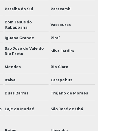
Paraíba do Sul
Paracambi
Bom Jesus do
Vassouras
Itabapoana
Iguaba Grande
Piraí
São José do Vale do
Silva Jardim
Rio Preto
Mendes
Rio Claro
Italva
Carapebus
Duas Barras
Trajano de Moraes
o
Laje do Muriaé
São José de Ubá
Betim
Uberaba