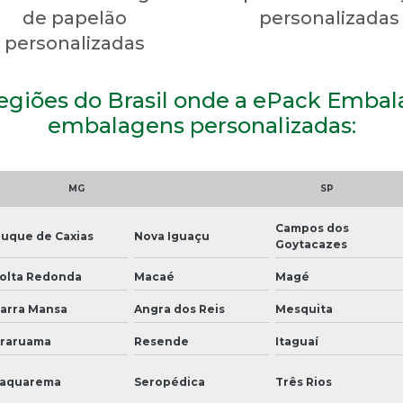
de papelão
personalizadas
personalizadas
regiões do Brasil onde a ePack Emba
embalagens personalizadas:
MG
SP
Campos dos
uque de Caxias
Nova Iguaçu
Goytacazes
olta Redonda
Macaé
Magé
arra Mansa
Angra dos Reis
Mesquita
raruama
Resende
Itaguaí
aquarema
Seropédica
Três Rios