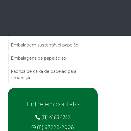
Fabrica de embalagens personalizadas
Caixa de papelão para mudança comprar
Caixas para encomendas correios
Embalagem sustentável papelão
Embalagens de papelão sp
Fabrica de caixa de papelão para
mudança
Entre em contato
(11) 4163-1312
(11) 97228-2008