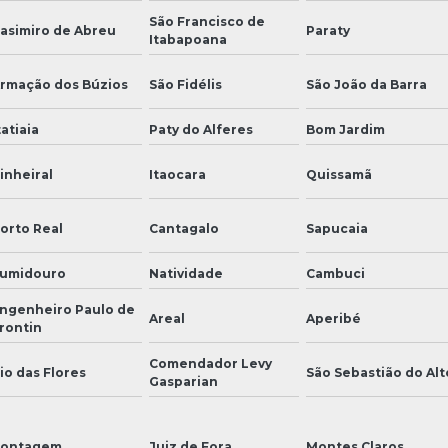
São Francisco de
asimiro de Abreu
Paraty
Itabapoana
rmação dos Búzios
São Fidélis
São João da Barra
tatiaia
Paty do Alferes
Bom Jardim
inheiral
Itaocara
Quissamã
orto Real
Cantagalo
Sapucaia
umidouro
Natividade
Cambuci
ngenheiro Paulo de
Areal
Aperibé
rontin
Comendador Levy
io das Flores
São Sebastião do Alt
Gasparian
ontagem
Juiz de Fora
Montes Claros