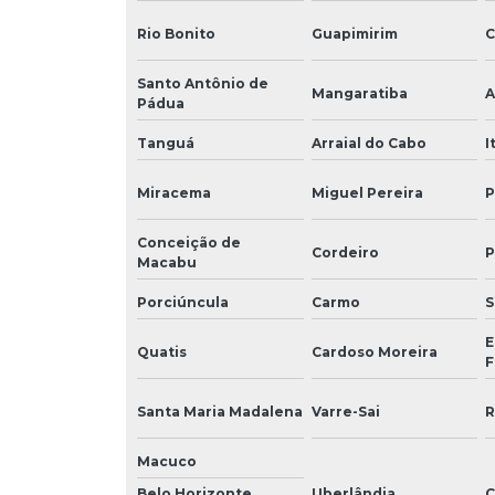
Rio Bonito
Guapimirim
C
Santo Antônio de
Mangaratiba
A
Pádua
Tanguá
Arraial do Cabo
I
Miracema
Miguel Pereira
P
Conceição de
Cordeiro
P
Macabu
Porciúncula
Carmo
S
E
Quatis
Cardoso Moreira
F
Santa Maria Madalena
Varre-Sai
R
Macuco
Belo Horizonte
Uberlândia
C