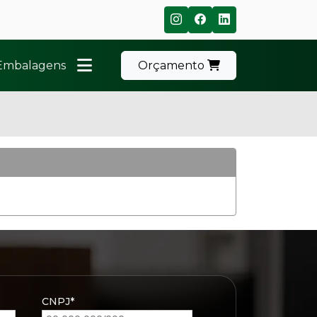
 Embalagens
Orçamento
CNPJ*