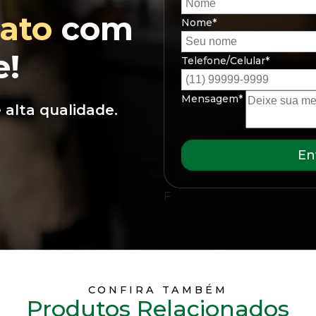
ato
com
Nome*
e!
Telefone/Celular*
Mensagem*
alta qualidade.
En
F
CONFIRA TAMBÉM
Produtos Relacionados