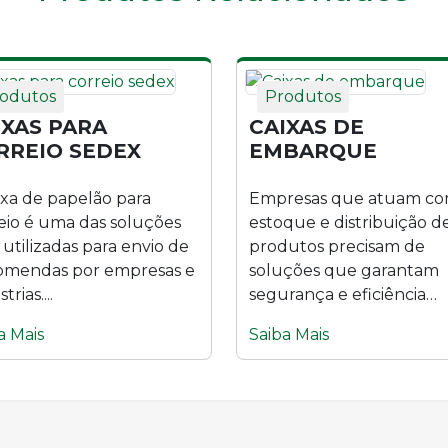
odutos
Produtos
IXAS PARA
CAIXAS DE
RREIO SEDEX
EMBARQUE
ixa de papelão para
Empresas que atuam c
eio é uma das soluções
estoque e distribuição d
 utilizadas para envio de
produtos precisam de
omendas por empresas e
soluções que garantam
trias....
segurança e eficiência
logística. As caixas...
a Mais
Saiba Mais